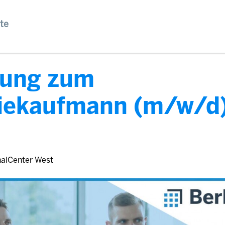
te
dung zum
riekaufmann (m/w/d)
nalCenter West