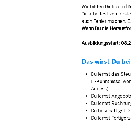
Wir bilden Dich zum
In
Du arbeitest vom erste
auch Fehler machen. E
Wenn Du die Herausfor
Ausbildungsstart: 08.
Das wirst Du bei
Du lernst das Ste
IT-Kenntnisse, we
Access).
Du lernst Angebot
Du lernst Rechnun
Du beschäftigst D
Du lernst Fertiger