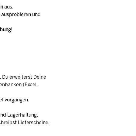
ln
aus.
u ausprobieren und
rbung!
 Du erweiterst Deine
tenbanken (Excel,
ellvorgängen.
und Lagerhaltung.
hreibst Lieferscheine.