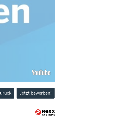
urück
Jetzt bewerben!