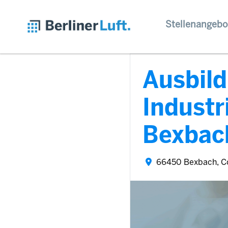
Stellenangebo
Ausbil
Indust
Bexbac
66450 Bexbach, C