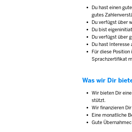
Du hast einen gute
gutes Zahlenverst
Du verfügst über w
Du bist eigeniniti
Du verfügst über g
Du hast Interesse
Für diese Position
Sprachzertifikat 
Was wir Dir biet
Wir bieten Dir ein
stützt.
Wir finanzieren Di
Eine monat­liche Be
Gute Übernahmech