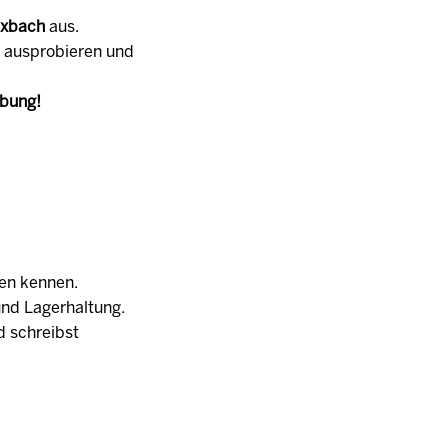
xbach
aus.
u ausprobieren und
rbung!
en kennen.
und Lagerhaltung.
d schreibst