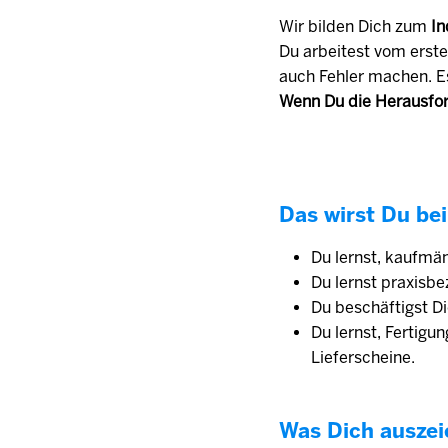
Wir bilden Dich zum
In
Du arbeitest vom erste
auch Fehler machen. E
Wenn Du die Herausfor
Das wirst Du bei
Du lernst, kaufmä
Du lernst praxisb
Du beschäftigst D
Du lernst, Fertig
Lieferscheine.
Was Dich auszei