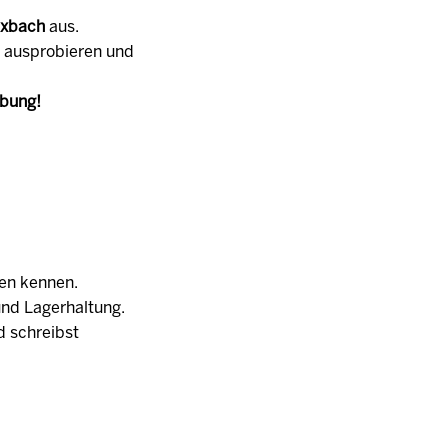
xbach
aus.
u ausprobieren und
rbung!
en kennen.
und Lagerhaltung.
d schreibst