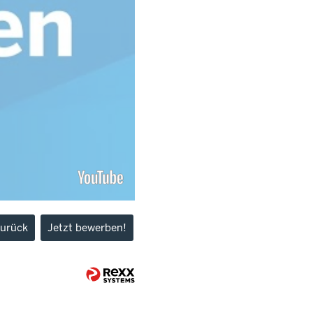
urück
Jetzt bewerben!