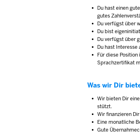
Du hast einen gute
gutes Zahlenverst
Du verfügst über w
Du bist eigeniniti
Du verfügst über g
Du hast Interesse
Für diese Position
Sprachzertifikat 
Was wir Dir biet
Wir bieten Dir ein
stützt.
Wir finanzieren Di
Eine monat­liche Be
Gute Übernahmech