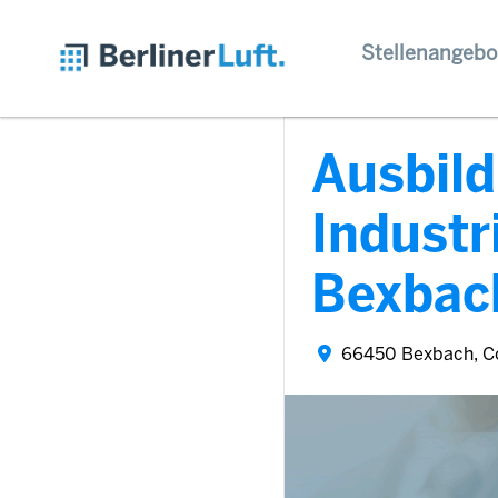
Stellenangebo
Ausbil
Indust
Bexbac
66450 Bexbach, C