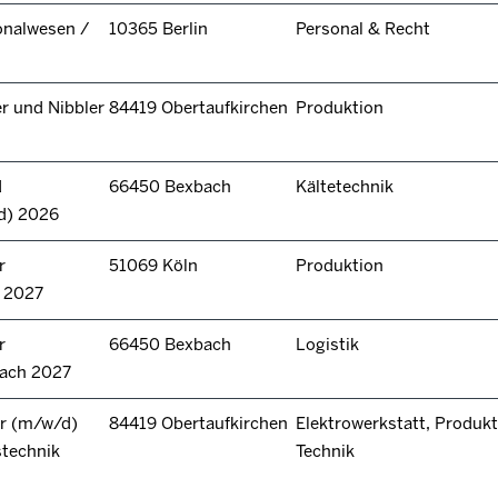
onalwesen /
10365 Berlin
Personal & Recht
r und Nibbler
84419 Obertaufkirchen
Produktion
d
66450 Bexbach
Kältetechnik
d) 2026
r
51069 Köln
Produktion
n 2027
r
66450 Bexbach
Logistik
bach 2027
r (m/w/d)
84419 Obertaufkirchen
Elektrowerkstatt, Produkt
stechnik
Technik