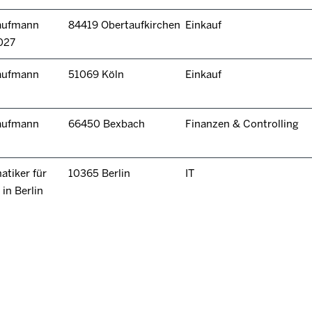
kaufmann
84419 Obertaufkirchen
Einkauf
027
kaufmann
51069 Köln
Einkauf
kaufmann
66450 Bexbach
Finanzen & Controlling
tiker für
10365 Berlin
IT
in Berlin