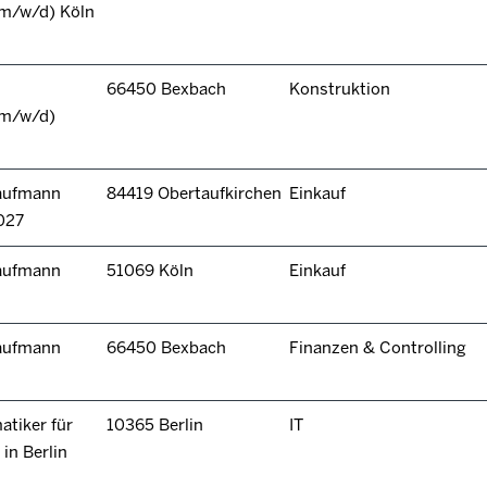
(m/w/d) Köln
66450 Bexbach
Konstruktion
(m/w/d)
kaufmann
84419 Obertaufkirchen
Einkauf
027
kaufmann
51069 Köln
Einkauf
kaufmann
66450 Bexbach
Finanzen & Controlling
tiker für
10365 Berlin
IT
in Berlin