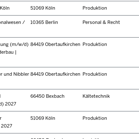
 Köln
51069 Köln
Produktion
onalwesen /
10365 Berlin
Personal & Recht
itung (m/w/d)
84419 Obertaufkirchen
Produktion
derbau |
r und Nibbler
84419 Obertaufkirchen
Produktion
d
66450 Bexbach
Kältetechnik
d) 2027
r
51069 Köln
Produktion
n 2027