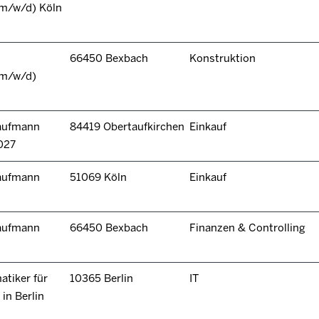
(m/w/d) Köln
66450 Bexbach
Konstruktion
(m/w/d)
kaufmann
84419 Obertaufkirchen
Einkauf
027
kaufmann
51069 Köln
Einkauf
kaufmann
66450 Bexbach
Finanzen & Controlling
tiker für
10365 Berlin
IT
in Berlin