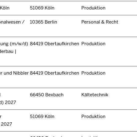
 Köln
51069 Köln
Produktion
onalwesen /
10365 Berlin
Personal & Recht
itung (m/w/d)
84419 Obertaufkirchen
Produktion
derbau |
r und Nibbler
84419 Obertaufkirchen
Produktion
d
66450 Bexbach
Kältetechnik
d) 2027
r
51069 Köln
Produktion
n 2027