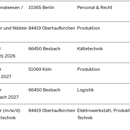
onalwesen /
10365 Berlin
Personal & Recht
r und Nibbler
84419 Obertaufkirchen
Produktion
d
66450 Bexbach
Kältetechnik
d) 2026
r
51069 Köln
Produktion
n 2027
r
66450 Bexbach
Logistik
bach 2027
r (m/w/d)
84419 Obertaufkirchen
Elektrowerkstatt, Produkt
stechnik
Technik