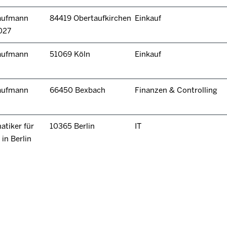
kaufmann
84419 Obertaufkirchen
Einkauf
027
kaufmann
51069 Köln
Einkauf
kaufmann
66450 Bexbach
Finanzen & Controlling
tiker für
10365 Berlin
IT
in Berlin