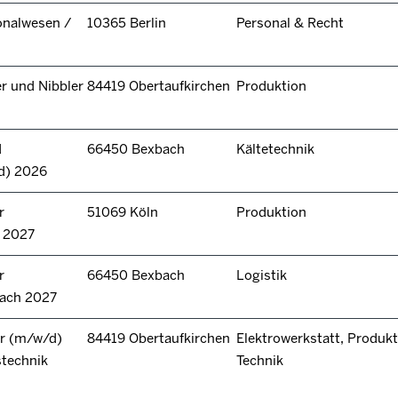
onalwesen /
10365 Berlin
Personal & Recht
r und Nibbler
84419 Obertaufkirchen
Produktion
d
66450 Bexbach
Kältetechnik
d) 2026
r
51069 Köln
Produktion
n 2027
r
66450 Bexbach
Logistik
bach 2027
r (m/w/d)
84419 Obertaufkirchen
Elektrowerkstatt, Produkt
stechnik
Technik