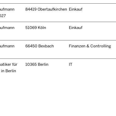
kaufmann
84419 Obertaufkirchen
Einkauf
027
kaufmann
51069 Köln
Einkauf
kaufmann
66450 Bexbach
Finanzen & Controlling
tiker für
10365 Berlin
IT
in Berlin