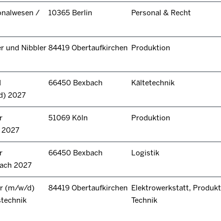
onalwesen /
10365 Berlin
Personal & Recht
r und Nibbler
84419 Obertaufkirchen
Produktion
d
66450 Bexbach
Kältetechnik
d) 2027
r
51069 Köln
Produktion
n 2027
r
66450 Bexbach
Logistik
bach 2027
r (m/w/d)
84419 Obertaufkirchen
Elektrowerkstatt, Produkt
stechnik
Technik