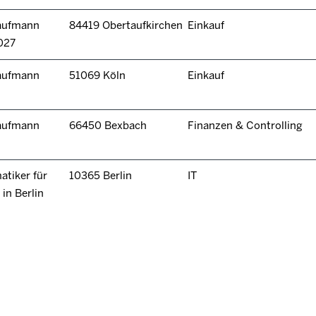
kaufmann
84419 Obertaufkirchen
Einkauf
027
kaufmann
51069 Köln
Einkauf
kaufmann
66450 Bexbach
Finanzen & Controlling
tiker für
10365 Berlin
IT
in Berlin