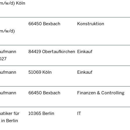
(m/w/d) Köln
66450 Bexbach
Konstruktion
(m/w/d)
kaufmann
84419 Obertaufkirchen
Einkauf
027
kaufmann
51069 Köln
Einkauf
kaufmann
66450 Bexbach
Finanzen & Controlling
tiker für
10365 Berlin
IT
in Berlin