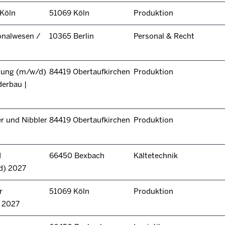
 Köln
51069 Köln
Produktion
onalwesen /
10365 Berlin
Personal & Recht
itung (m/w/d)
84419 Obertaufkirchen
Produktion
derbau |
r und Nibbler
84419 Obertaufkirchen
Produktion
d
66450 Bexbach
Kältetechnik
d) 2027
r
51069 Köln
Produktion
n 2027