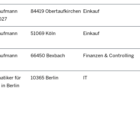
kaufmann
84419 Obertaufkirchen
Einkauf
027
kaufmann
51069 Köln
Einkauf
kaufmann
66450 Bexbach
Finanzen & Controlling
tiker für
10365 Berlin
IT
in Berlin