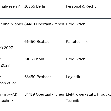
onalwesen /
10365 Berlin
Personal & Recht
r und Nibbler
84419 Obertaufkirchen
Produktion
d
66450 Bexbach
Kältetechnik
d) 2027
r
51069 Köln
Produktion
n 2027
r
66450 Bexbach
Logistik
bach 2027
r (m/w/d)
84419 Obertaufkirchen
Elektrowerkstatt, Produkt
stechnik
Technik