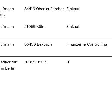
kaufmann
84419 Obertaufkirchen
Einkauf
027
kaufmann
51069 Köln
Einkauf
kaufmann
66450 Bexbach
Finanzen & Controlling
tiker für
10365 Berlin
IT
in Berlin