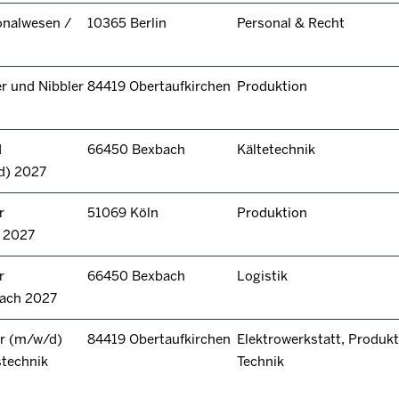
onalwesen /
10365 Berlin
Personal & Recht
r und Nibbler
84419 Obertaufkirchen
Produktion
d
66450 Bexbach
Kältetechnik
d) 2027
r
51069 Köln
Produktion
n 2027
r
66450 Bexbach
Logistik
bach 2027
r (m/w/d)
84419 Obertaufkirchen
Elektrowerkstatt, Produkt
stechnik
Technik