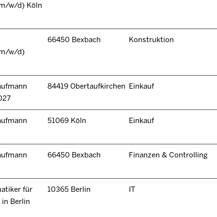
(m/w/d) Köln
66450 Bexbach
Konstruktion
(m/w/d)
kaufmann
84419 Obertaufkirchen
Einkauf
027
kaufmann
51069 Köln
Einkauf
kaufmann
66450 Bexbach
Finanzen & Controlling
tiker für
10365 Berlin
IT
in Berlin