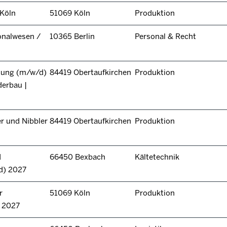
 Köln
51069 Köln
Produktion
onalwesen /
10365 Berlin
Personal & Recht
itung (m/w/d)
84419 Obertaufkirchen
Produktion
derbau |
r und Nibbler
84419 Obertaufkirchen
Produktion
d
66450 Bexbach
Kältetechnik
d) 2027
r
51069 Köln
Produktion
n 2027